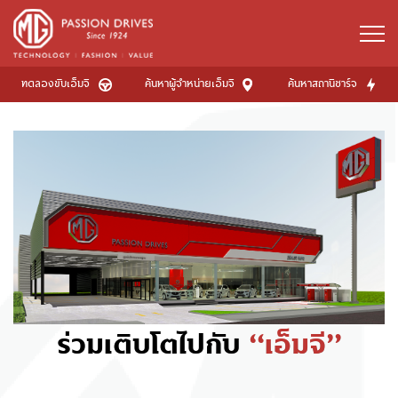
ทดลองขับเอ็มจี
ค้นหาผู้จำหน่ายเอ็มจี
ค้นหาสถานีชาร์จ
ร่วมเติบโตไปกับ
“เอ็มจี”