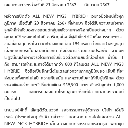
เทค บางนา ระหว่างวันที่ 23 สิงหาคม 2567 – 1 กันยายน 2567
หลังการเปิดตัว ALL NEW MG3 HYBRID+ อย่างยิ่งใหญ่ทั่วทุก
ภูมิภาค เมื่อวันที่
20 สิงหาคม 2567 ที่ผ่านมา ซึ่งได้รับความสนใจจาก
ลูกค้าที่กำลังมองหารถยนต์กลุ่มพลังงานทางเลือกเป็นอย่างมาก ด้วย
คุณสมบัติของเทคโนโลยีไฮบริดยุคใหม่ที่ผู้ขับขี่จะได้รับทั้งสมรรถนะการ
ขับขี่ที่ขับสนุก เร้าใจ ด้วยกำลังขับเคลื่อน 194 แรงม้า ให้พละกำลังสูงสุด
เมื่อเทียบกับรถในคลาสเดียวกัน ทั้งยังมาพร้อมความประหยัด จากบท
พิสูจน์บนเส้นทางจริงโดยการขับขี่ของสื่อยานยนต์เมืองไทย น้ำมัน 1
ถัง สามารถทำระยะทางได้มากกว่า 800 กิโลเมตร ALL NEW MG3
HYBRID+ จึงถือเป็นอีกหนึ่งโมเดลแห่งความภาคภูมิใจของ เอ็มจี ที่จะ
ส่งมอบทั้งเทคโนโลยี ความทันสมัย และความคุ้มค่าให้กับผู้บริโภค ด้วย
ราคาพิเศษช่วงแนะนำเริ่มต้นเพียง 559,900 บาท สำหรับลูกค้า 1,000
คนแรก และเตรียมส่งมอบให้กับลูกค้าตั้งแต่ปลายเดือนสิงหาคมนี้
เป็นต้นไป
นายพงษ์ศักดิ์ เลิศฤดีวัฒนวงศ์ รองกรรมการผู้จัดการ บริษัท เอ็มจี
เซลส์ (ประเทศไทย) จำกัด กล่าวว่า “นอกจากโมเดลไฮไลท์อย่าง ALL
NEW MG3 HYBRID+ เอ็มจี ยังมียนตรกรรมอีกหลายรุ่น หลายขุม