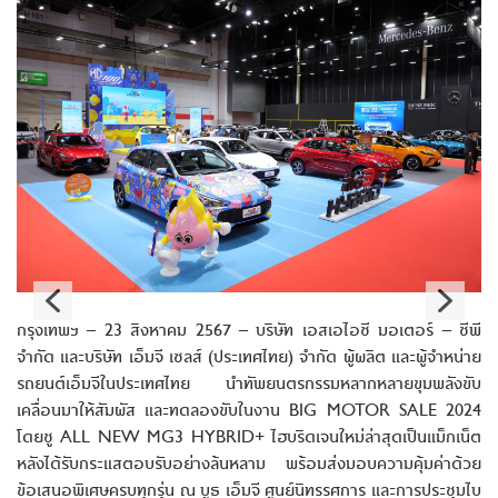
กรุงเทพฯ – 23 สิงหาคม 2567 – บริษัท เอสเอไอซี มอเตอร์ – ซีพี
จำกัด และบริษัท เอ็มจี เซลส์ (ประเทศไทย) จำกัด ผู้ผลิต และผู้จำหน่าย
รถยนต์เอ็มจีในประเทศไทย นำทัพยนตรกรรมหลากหลายขุมพลังขับ
เคลื่อนมาให้สัมผัส และทดลองขับในงาน BIG MOTOR SALE 2024
โดยชู ALL NEW MG3 HYBRID+ ไฮบริดเจนใหม่ล่าสุดเป็นแม็กเน็ต
หลังได้รับกระแสตอบรับอย่างล้นหลาม พร้อมส่งมอบความคุ้มค่าด้วย
ข้อเสนอพิเศษครบทุกรุ่น ณ บูธ เอ็มจี ศูนย์นิทรรศการ และการประชุมไบ