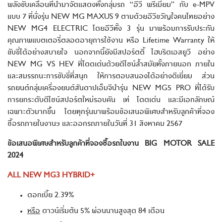
พลังขับเคลื่อนที่นำมาจัดแสดงทั้งกลุ่มรถ “อีวี พรีเมี่ยม” กับ e-MPV
แบบ 7 ที่นั่งรุ่น NEW MG MAXUS 9 ตามด้วยอีวีขวัญใจคนไทยอย่าง
NEW MG4 ELECTRIC โดยอีวีทั้ง 3 รุ่น มาพร้อมการรับประกัน
คุณภาพแบตเตอรี่ตลอดอายุการใช้งาน หรือ Lifetime Warranty ให้
ขับขี่ได้อย่างสบายใจ นอกจากนี้ยังมีสปอร์ตตี้ ไฮบริดเอสยูวี อย่าง
NEW MG VS HEV ที่โดดเด่นด้วยดีไซน์ล้ำสมัยทั้งภายนอก ภายใน
และสมรรถนะการขับขี่ที่สนุก ให้การตอบสนองได้อย่างดีเยี่ยม ส่วน
รถยนต์กลุ่มเครื่องยนต์สันดาปเอ็มจีนำรุ่น NEW MG5 PRO ที่ได้รับ
การยกระดับดีไซน์สปอร์ตใหม่รอบคัน เท่ โดดเด่น และมีเอกลักษณ์
เฉพาะตัวมากขึ้น โดยทุกรุ่นมาพร้อมข้อเสนอพิเศษสำหรับลูกค้าที่จอง
ซื้อรถภายในงานฯ และออกรถภายในวันที่ 31 สิงหาคม 2567
ข้อเสนอพิเศษสำหรับลูกค้าที่จองซื้อรถในงาน
BIG MOTOR SALE
2024
ALL NEW MG3 HYBRID+
ดอกเบี้ย 2.39%
หรือ
ดาวน์เริ่มต้น 5% ผ่อนนานสูงสุด 84 เดือน