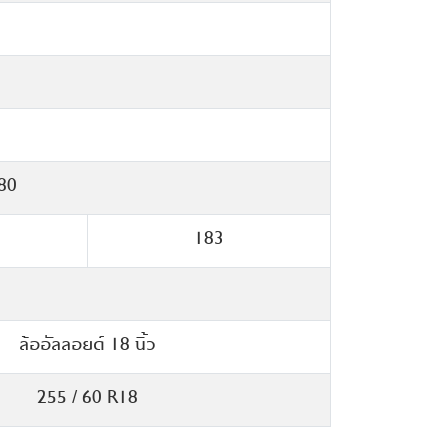
ะบายความร้อน
1.157
หนัง
•
4,000
0.853
•
 2,400
0.674
•
580
3.200
-
แบบอัตโนมัติ
•
183
•
•
•
ล้ออัลลอยด์ 18 นิ้ว
•
•
255 / 60 R18
•