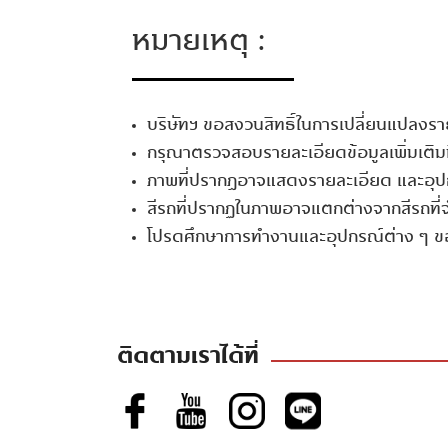
ระบบเลขาส่วนตัว MG Call Centre
โดยสารด้านหน้า
Departure Warning)
หมายเหตุ :
Smart Connect (ระบบเชื่อมต่ออัจฉริยะ)
หน้าจอแสดงผลอัจฉริยะ (Multi-Function
จุดยึดเบาะนั่งเด็กแบบ ISOFIX
Display)
ระบบนำทาง Navigation พร้อมรายงานการจ
เข็มขัดนิรภัยคู่หน้าแบบดึงรั้งกลับพร้อมผ่อ
บริษัทฯ ขอสงวนสิทธิ์ในการเปลี่ยนแปลงรา
แบบ Real Time
กระจกไฟฟ้า One Touch Up-Down ด้านคน
อัตโนมัติ
กรุณาตรวจสอบรายละเอียดข้อมูลเพิ่มเติมท
พร้อมระบบกันหนีบ
ภาพที่ปรากฎอาจแสดงรายละเอียด และอุปกร
ระบบช่วยค้นหาร้านอาหาร และที่พักบนแผนที่
เข็มขัดนิรภัยแถวหลังแบบ 3 จุด 3 ตำแหน่ง
สีรถที่ปรากฏในภาพอาจแตกต่างจากสีรถที่จ
นำทาง
กระจกมองหลังตัดแสง
โปรดศึกษาการทำงานและอุปกรณ์ต่าง ๆ ขอ
ถุงลมนิรภัยคู่หน้า
ระบบเล่นเพลงออนไลน์แบบสตรีมมิ่ง
ระบบปรับอากาศ
ถุงลมนิรภัยด้านข้าง และม่านถุงลมนิรภัย
ระบบเรียกดูข้อมูลข่าวสาร เหตุการณ์ปัจจุบัน
ระบบปรับอากาศด้านหลัง
ติดตามเราได้ที่
กล้องมองภาพรอบทิศทาง พร้อมสัญญาณเต
อัพเดทข้อมูลพยากรณ์อากาศ
ปุ่มสตาร์ทอัจฉริยะ Push Start
ระยะถอยหลัง
อัพเกรดระบบผ่านออนไลน์
ช่องจ่ายไฟ 12V / ระบบกุญแจรีโมท / ไฟส่อง
กล้องมองหลัง พร้อมสัญญาณเตือนระยะถอ