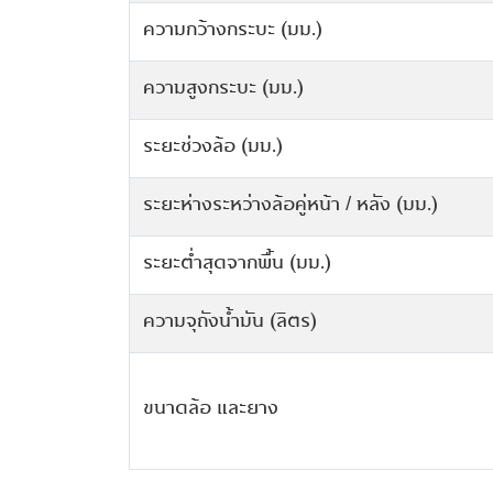
ไฟท้ายแบบ LED
หน้าจอสีระบบสัมผัสขนาด 10 นิ้ว
ความกว้างกระบะ (มม.)
อัตราส่วนกำลังอัด
อัตราทดเกียร์ 4
ระบบเบรกหน้า
วัสดุหุ้มพวงมาลัย
ระบบขอบเขตอิเล็กทรอนิกส์
ระบบควบคุมการทรงตัว SCS (Stability Con
ไฟเบรกดวงที่ 3 แบบ LED
ระบบเชื่อมต่อโทรศัพท์มือถือผ่านบลูทูธ / ช่อ
System)
ความสูงกระบะ (มม.)
กำลังสูงสุด (กิโลวัตต์ (PS) / รอบต่อนาที)
อัตราทดเกียร์ 5
ระบบเบรกหลัง
ปุ่มควบคุมพวงมาลัย
ระบบช่วยค้นหาศูนย์บริการ นัดหมาย และบันท
เชื่อมต่อ USB 2 ช่อง
กระจกมองข้าง และมือเปิดประตู
การดูแลรักษารถยนต์ตามระยะ
ระบบป้องกันล้อหมุนฟรี และควบคุมการลื่นไถ
ระยะช่วงล้อ (มม.)
แรงบิดสูงสุด (นิวตัน – เมตร / รอบต่อนาที)
อัตราทดเกียร์ 6
ระบบควบคุมความเร็วอัตโนมัติ (Cruise Cont
TCS (Traction Control System)
กระจกมองข้างพับ และปรับไฟฟ้าพร้อมไฟเลี้
Smart Command (ระบบสั่งการอัจฉริยะ)
ระยะห่างระหว่างล้อคู่หน้า / หลัง (มม.)
อัตราทดเกียร์ถอยหลัง
เบาะนั่งคนขับปรับ 6 ทิศทาง และเบาะนั่งผู้โ
ระบบช่วยการออกตัวบนทางลาดชัน HAS (Hi
ระบบปัดน้ำฝนด้านหน้า
ด้านหน้าปรับ 4 ทิศทาง
ระบบสั่งการผ่านเสียงภาษาไทย
Start Assist System)
ระยะต่ำสุดจากพื้น (มม.)
อัตราทดเฟืองท้าย
ระบบไล่ฝ้ากระจกหลัง พร้อมเสาวิทยุฝังกระจ
เบาะนั่งคนขับ และผู้โดยสารด้านหน้าปรับไฟฟ้
ระบบควบคุมการทำงานของระบบปรับอากาศผ
ระบบควบคุมความเร็วขณะลงทางลาดชัน H
ความจุถังน้ำมัน (ลิตร)
ระบบขับเคลื่อน 4 ล้อ พร้อมระบบล็อกเฟืองท
ทิศทาง
ทางสมาร์ทโฟน
(Hill Descent Control System)
กันชนหน้าสีเดียวกับตัวรถ
เบาะนั่งด้านหลัง พร้อมช่องเก็บของ และที่ว
ระบบวางแผนการเดินทาง Travel Plan
ระบบตรวจสอบความผิดปกติของลมยาง TP
ขนาดล้อ และยาง
กันชนหลังสีเดียวกับตัวรถ
พับเก็บได้
(Tire Pressure Monitor System)
ระบบโทรออก – รับสายกรณีฉุกเฉิน
บันไดข้าง
แผงบังแดด พร้อมกระจกด้านคนขับ และผู้
ระบบช่วยเตือนเมื่อรถออกนอกเลน LDW (L