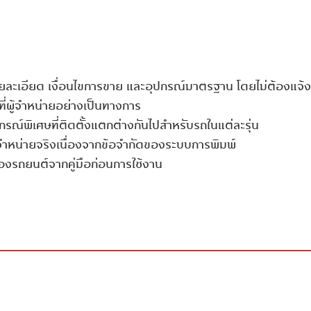
-
-
•
•
ราจร
นแรง
ยละเอียด เงื่อนไขการขาย และอุปกรณ์มาตรฐาน โดยไม่ต้องแจ้ง
-
•
ขับ
ี่ผู้จำหน่ายอย่างเป็นทางการ
•
ณ์พิเศษที่ติดตั้งแตกต่างกันไปสำหรับรถในแต่ละรุ่น
•
-
ำหน่ายจริงเนื่องจากข้อจำกัดของระบบการพิมพ์​
แบบธรรมดา
งรถยนต์จากคู่มือก่อนการใช้งาน
•
-
แบบธรรมดา
-
-
•
ือน
-
-
-
-
ย