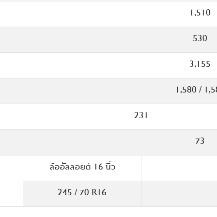
•
•
ยูรีเทน
1.190
-
ดิสก์เบรกพร้อมช่องร
15.9 : 1
1,510
trol
•
ง
•
•
ึก
1.000
119 (161) / 
ดิสก์เบรก
530
•
-
โครเมียม
ล
•
rol)
0.806
-
375 / 1,500 –
3,155
ยว
•
ดยสาร
4.252
1,580 / 1,
ll
•
•
แบบหน่วงเวลา
-
231
3.636
ก
า 6
่าน
•
DC
-
-
•
้าย
-
73
•
ล้ออัลลอยด์ 16 นิ้ว
างแขน
-
MS
•
-
•
245 / 70 R16
-
•
ane
•