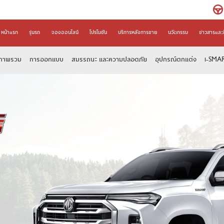
หน้าแรก
รุ่นรถ
จองออนไลน์
โปรโมชัน
บริการหลังการขาย
นวัตกรรม
ข่าวสารและ
ภาพรวม
การออกแบบ
สมรรถนะ และความปลอดภัย
อุปกรณ์ตกแต่ง
i
-SMA