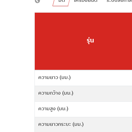
่งการอัจฉริยะ i–SMART
มิติ
เครื่องยนต์
ระบบส่งกำล
รุ่น
รุ่น
รุ่น
รุ่น
รุ่น
รุ่น
รุ่น
รุ่น
รุ่น
ความยาว (มม.)
รุ่นเครื่องยนต์
ระบบเกียร์
ระบบพวงมาลัย
ชุดไฟหน้าโปรเจคเตอร์
สีภายใน
ระบบโครงสร้างตัวถังนิรภัย
พวงมาลัยมัลติฟังก์ชัน ควบคุมเครื่องเสียงพ
Smart Check (ระบบตรวจเช็กอัจฉริยะ)
ปุ่มรับ – วางสายโทรศัพท์
ความกว้าง (มม.)
ระบบจ่ายน้ำมัน
อัตราทดเกียร์ 1
รัศมีวงเลี้ยวแคบสุด (เมตร)
ไฟส่องสว่างสำหรับการขับขี่เวลากลางวัน
วัสดุหุ้มเบาะ
ระบบป้องกันล้อล็อก ABS พร้อมระบบกระจา
ระบบตรวจสอบสถานะรถยนต์
(Daytime Running Lights)
เบรก EBD
จำนวนลำโพง
ความสูง (มม.)
ปริมาตรกระบอกสูบ (ซีซี.)
อัตราทดเกียร์ 2
ระบบช่วงล่างหน้า
ตกแต่งคอนโซล และภายในด้วยวัสดุ Soft To
ระบบสั่งการ และระบบค้นหารถ Find My Car
ระบบควบคุมการ เปิด – ปิด ไฟหน้าอัตโนมัติ
ระบบเสริมแรงเบรกด้วยอิเล็กทรอนิกส์ EBA
วิทยุ MP3
ความยาวกระบะ (มม.)
เส้นผ่านศูนย์กลางกระบอกสูบ x ระยะชัก(มม.
อัตราทดเกียร์ 3
ระบบช่วงล่างหลัง
พวงมาลัยปรับสูง – ต่ำได้
ระบบเตือนความผิดปกติของรถยนต์
(Electronic Brake Assist)