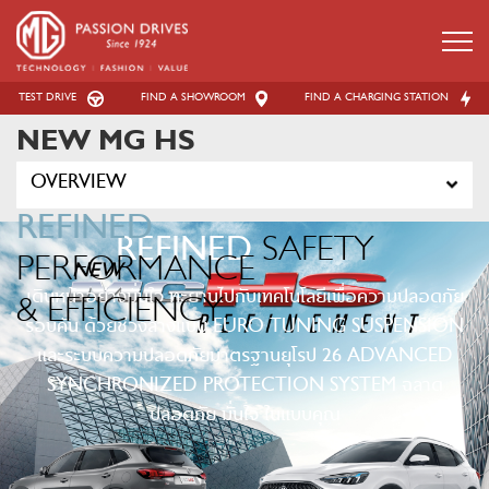
x
TEST DRIVE
FIND A SHOWROOM
FIND A CHARGING STATION
NEW MG HS
OVERVIEW
REFINED
REFINED
SAFETY
PERFORMANCE
Please enter your information
เดินหน้าอย่างมั่นใจ ทะยานไปกับเทคโนโลยีเพื่อความปลอดภัย
& EFFICIENCY
Name
*
รอบคัน ด้วยช่วงล่างแบบ EURO TUNING SUSPENSION
และระบบความปลอดภัยมาตรฐานยุโรป 26 ADVANCED
SYNCHRONIZED PROTECTION SYSTEM
ฉลาด
Last Name
*
ปลอดภัย มั่นใจ ในแบบคุณ