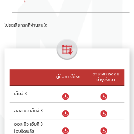
โปรดเลือกรถที่ท่านสนใจ
ตารางการซ่อม
คู่มือการใช้รถ
บำรุงรักษา
เอ็มจี 3
ออล นิว เอ็มจี 3
ออล นิว เอ็มจี 3
ไฮบริดพลัส