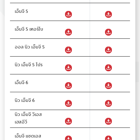
เอ็มจี 5
เอ็มจี 5 เทอร์โบ
ออล นิว เอ็มจี 5
นิว เอ็มจี 5 โปร
เอ็มจี 6
นิว เอ็มจี 6
นิว เอ็มจี วีเอส
เฮสอีวี
เอ็มจี แซดเอส