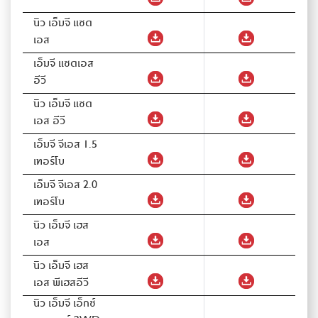
นิว เอ็มจี แซด
เอส
เอ็มจี แซดเอส
อีวี
นิว เอ็มจี แซด
เอส อีวี
เอ็มจี จีเอส 1.5
เทอร์โบ
เอ็มจี จีเอส 2.0
เทอร์โบ
นิว เอ็มจี เฮส
เอส
นิว เอ็มจี เฮส
เอส พีเฮสอีวี
นิว เอ็มจี เอ็กซ์