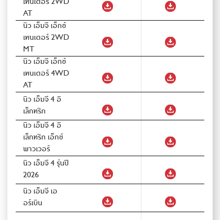
เทนเดอร์ 2WD
AT
นิว เอ็มจี เอ็กซ์
เทนเดอร์ 2WD
MT
นิว เอ็มจี เอ็กซ์
เทนเดอร์ 4WD
AT
นิว เอ็มจี 4 อิ
เล็กทริก
นิว เอ็มจี 4 อิ
เล็กทริก เอ็กซ์
พาวเวอร์
นิว เอ็มจี 4 รุ่นปี
2026
นิว เอ็มจี เอ
อร์เบิน